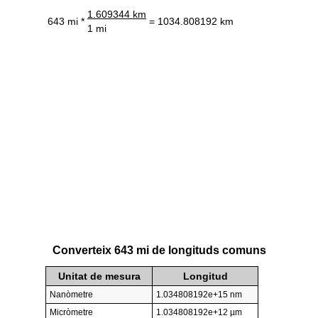
1.609344 km
643 mi *
= 1034.808192 km
1 mi
Converteix 643 mi de longituds comuns
Unitat de mesura
Longitud
Nanòmetre
1.034808192e+15 nm
Micròmetre
1.034808192e+12 µm