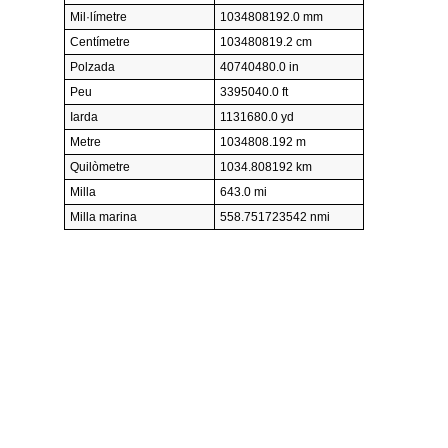
Mil·límetre
1034808192.0 mm
Centímetre
103480819.2 cm
Polzada
40740480.0 in
Peu
3395040.0 ft
Iarda
1131680.0 yd
Metre
1034808.192 m
Quilòmetre
1034.808192 km
Milla
643.0 mi
Milla marina
558.751723542 nmi