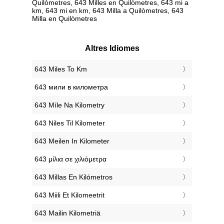
Quilòmetres, 643 Milles en Quilòmetres, 643 mi a
km, 643 mi en km, 643 Milla a Quilòmetres, 643
Milla en Quilòmetres
Altres Idiomes
‎643 Miles To Km
‎643 мили в километра
‎643 Míle Na Kilometry
‎643 Niles Til Kilometer
‎643 Meilen In Kilometer
‎643 μίλια σε χιλιόμετρα
‎643 Millas En Kilómetros
‎643 Miili Et Kilomeetrit
‎643 Mailin Kilometriä