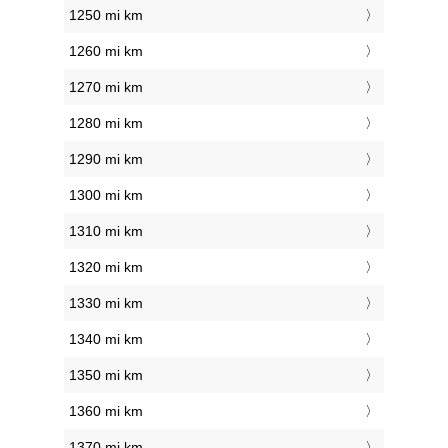
1250 mi km
1260 mi km
1270 mi km
1280 mi km
1290 mi km
1300 mi km
1310 mi km
1320 mi km
1330 mi km
1340 mi km
1350 mi km
1360 mi km
1370 mi km