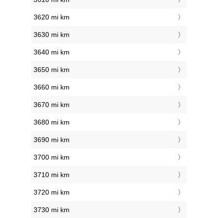
3620 mi km
3630 mi km
3640 mi km
3650 mi km
3660 mi km
3670 mi km
3680 mi km
3690 mi km
3700 mi km
3710 mi km
3720 mi km
3730 mi km