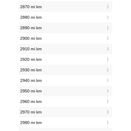
2870 mi km
2880 mi km
2890 mi km
2900 mi km
2910 mi km
2920 mi km
2930 mi km
2940 mi km
2950 mi km
2960 mi km
2970 mi km
2980 mi km