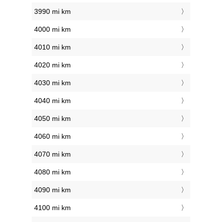
3990 mi km
4000 mi km
4010 mi km
4020 mi km
4030 mi km
4040 mi km
4050 mi km
4060 mi km
4070 mi km
4080 mi km
4090 mi km
4100 mi km