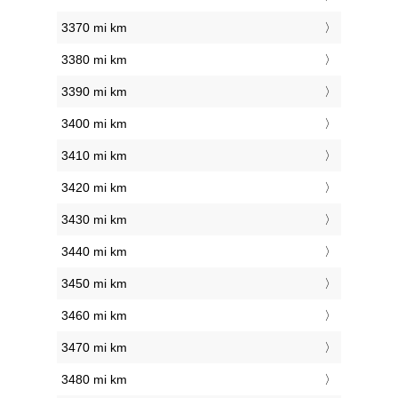
3370 mi km
3380 mi km
3390 mi km
3400 mi km
3410 mi km
3420 mi km
3430 mi km
3440 mi km
3450 mi km
3460 mi km
3470 mi km
3480 mi km