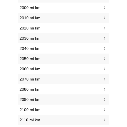
2000 mi km
2010 mi km
2020 mi km
2030 mi km
2040 mi km
2050 mi km
2060 mi km
2070 mi km
2080 mi km
2090 mi km
2100 mi km
2110 mi km