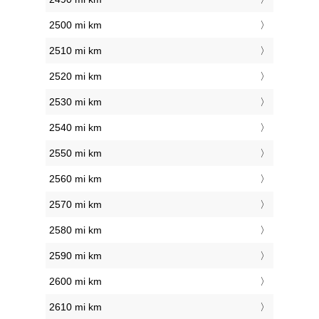
2500 mi km
2510 mi km
2520 mi km
2530 mi km
2540 mi km
2550 mi km
2560 mi km
2570 mi km
2580 mi km
2590 mi km
2600 mi km
2610 mi km