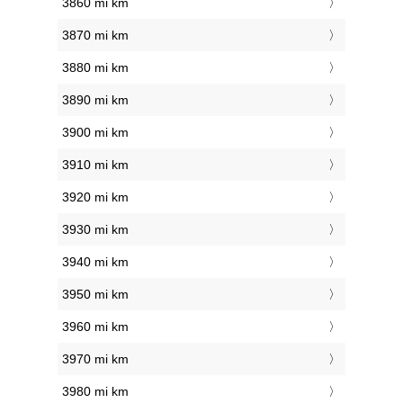
3860 mi km
3870 mi km
3880 mi km
3890 mi km
3900 mi km
3910 mi km
3920 mi km
3930 mi km
3940 mi km
3950 mi km
3960 mi km
3970 mi km
3980 mi km