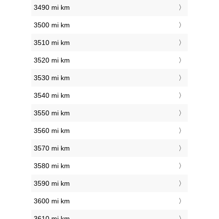
3490 mi km
3500 mi km
3510 mi km
3520 mi km
3530 mi km
3540 mi km
3550 mi km
3560 mi km
3570 mi km
3580 mi km
3590 mi km
3600 mi km
3610 mi km