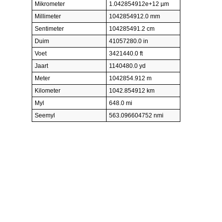
Mikrometer
1.042854912e+12 µm
Millimeter
1042854912.0 mm
Sentimeter
104285491.2 cm
Duim
41057280.0 in
Voet
3421440.0 ft
Jaart
1140480.0 yd
Meter
1042854.912 m
Kilometer
1042.854912 km
Myl
648.0 mi
Seemyl
563.096604752 nmi