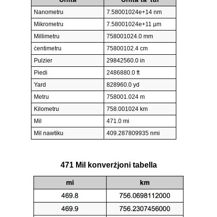
Nanometru
7.58001024e+14 nm
Mikrometru
7.58001024e+11 µm
Millimetru
758001024.0 mm
ċentimetru
75800102.4 cm
Pulzier
29842560.0 in
Piedi
2486880.0 ft
Yard
828960.0 yd
Metru
758001.024 m
Kilometru
758.001024 km
Mil
471.0 mi
Mil nawtiku
409.287809935 nmi
471 Mil konverżjoni tabella