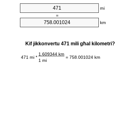
mi
=
km
Kif jikkonvertu 471 mili għal kilometri?
1.609344 km
471 mi *
= 758.001024 km
1 mi