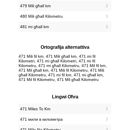
479 Mili għall km
480 Mili għall Kilometru
481 mi għall km
Ortografija alternattiva
471 Mili fil km, 471 Mili għall km, 471 mi fil
Kilometri, 471 mi għall Kilometri, 471 mi fil
Kilometru, 471 mi għall Kilometru, 471 Mil fil km,
471 Mil għall km, 471 Mili fil Kilometru, 471 Mili
għall Kilometru, 471 mi fil km, 471 mi għall km,
471 Mil fil Kilometru, 471 Mil għall Kilometru
Lingwi Oħra
‎471 Miles To Km
‎471 мили в километра
‎471 Míle Na Kilometry