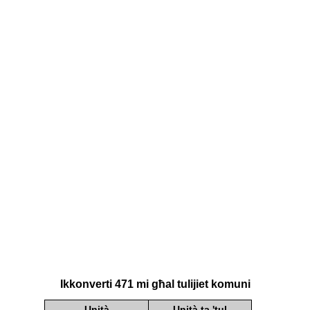
Ikkonverti 471 mi għal tulijiet komuni
Unità
Unità ta 'tul