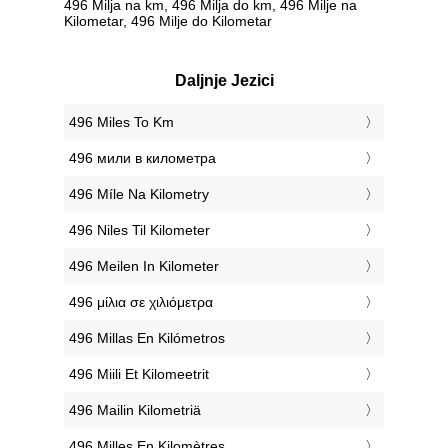
496 Milja na km, 496 Milja do km, 496 Milje na
Kilometar, 496 Milje do Kilometar
Daljnje Jezici
‎496 Miles To Km
‎496 мили в километра
‎496 Míle Na Kilometry
‎496 Niles Til Kilometer
‎496 Meilen In Kilometer
‎496 μίλια σε χιλιόμετρα
‎496 Millas En Kilómetros
‎496 Miili Et Kilomeetrit
‎496 Mailin Kilometriä
‎496 Milles En Kilomètres