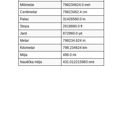
Milimetar
798234624.0 mm
Centimetar
79823462.4 cm
Palac
31426560.0 in
Stopa
2618880.0 ft
Jard
872960.0 yd
Metar
798234.624 m
Kilometar
798.234624 km
Milja
496.0 mi
Nautička milja
431.012215983 nmi