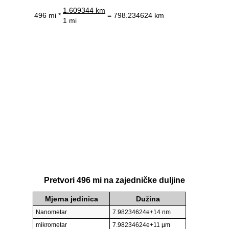
1.609344 km
496 mi *
= 798.234624 km
1 mi
Pretvori 496 mi na zajedničke duljine
Mjerna jedinica
Dužina
Nanometar
7.98234624e+14 nm
mikrometar
7.98234624e+11 µm