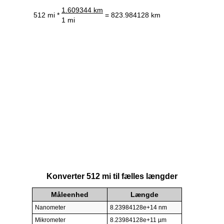
1.609344 km
512 mi *
= 823.984128 km
1 mi
Konverter 512 mi til fælles længder
Måleenhed
Længde
Nanometer
8.23984128e+14 nm
Mikrometer
8.23984128e+11 µm