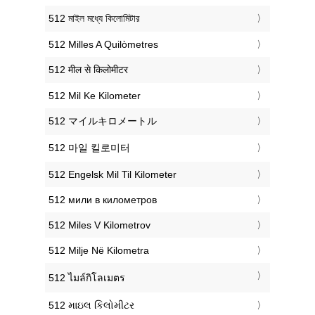
‎512 মাইল মধ্যে কিলোমিটার
‎512 Milles A Quilòmetres
‎512 मील से किलोमीटर
‎512 Mil Ke Kilometer
‎512 マイルキロメートル
‎512 마일 킬로미터
‎512 Engelsk Mil Til Kilometer
‎512 мили в километров
‎512 Miles V Kilometrov
‎512 Milje Në Kilometra
‎512 ไมล์กิโลเมตร
‎512 માઇલ કિલોમીટર