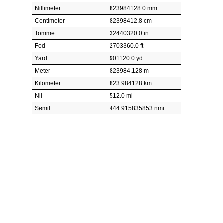
Nillimeter
823984128.0 mm
Centimeter
82398412.8 cm
Tomme
32440320.0 in
Fod
2703360.0 ft
Yard
901120.0 yd
Meter
823984.128 m
Kilometer
823.984128 km
Nil
512.0 mi
Sømil
444.915835853 nmi