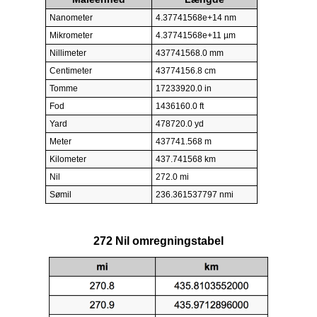
Nanometer
4.37741568e+14 nm
Mikrometer
4.37741568e+11 µm
Nillimeter
437741568.0 mm
Centimeter
43774156.8 cm
Tomme
17233920.0 in
Fod
1436160.0 ft
Yard
478720.0 yd
Meter
437741.568 m
Kilometer
437.741568 km
Nil
272.0 mi
Sømil
236.361537797 nmi
272 Nil omregningstabel