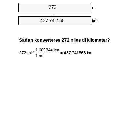
mi
=
km
Sådan konverteres 272 niles til kilometer?
1.609344 km
272 mi *
= 437.741568 km
1 mi