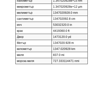
нанометър
1.347020928e+15 nm
микрометър
1.347020928e+12 µm
милиметър
1347020928.0 mm
сантиметър
134702092.8 cm
инч
53032320.0 in
крак
4419360.0 ft
Двор
1473120.0 yd
Метър
1347020.928 m
километър
1347.020928 km
миля
837.0 mi
морска миля
727.333114471 nmi