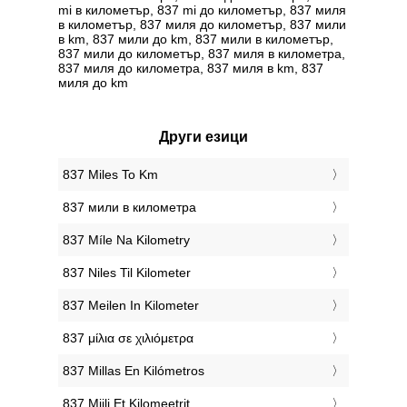
mi в километър, 837 mi до километър, 837 миля
в километър, 837 миля до километър, 837 мили
в km, 837 мили до km, 837 мили в километър,
837 мили до километър, 837 миля в километра,
837 миля до километра, 837 миля в km, 837
миля до km
Други езици
‎837 Miles To Km
‎837 мили в километра
‎837 Míle Na Kilometry
‎837 Niles Til Kilometer
‎837 Meilen In Kilometer
‎837 μίλια σε χιλιόμετρα
‎837 Millas En Kilómetros
‎837 Miili Et Kilomeetrit