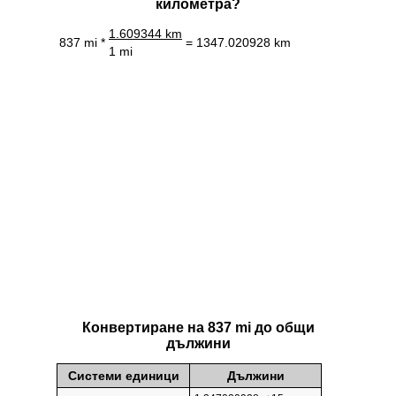
километра?
1.609344 km
837 mi *
= 1347.020928 km
1 mi
Конвертиране на 837 mi до общи
дължини
Системи единици
Дължини