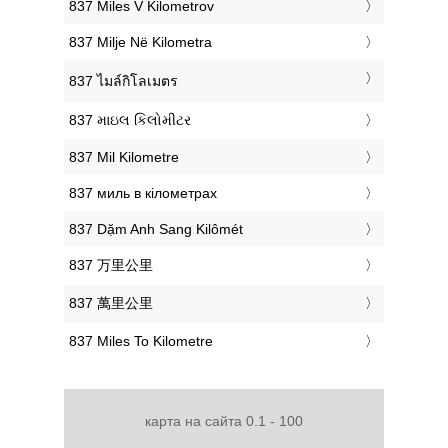
‎837 Miles V Kilometrov
‎837 Milje Në Kilometra
‎837 ไมล์กิโลเมตร
‎837 માઇલ કિલોમીટર
‎837 Mil Kilometre
‎837 миль в кілометрах
‎837 Dặm Anh Sang Kilômét
‎837 万里公里
‎837 萬里公里
‎837 Miles To Kilometre
карта на сайта 0.1 - 100