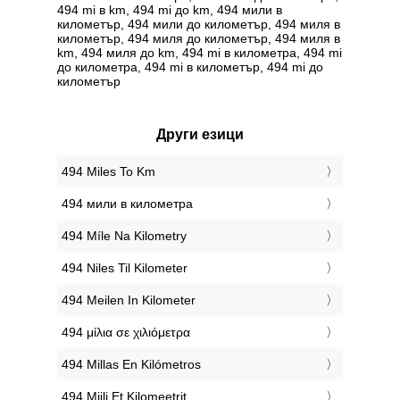
494 mi в km, 494 mi до km, 494 мили в
километър, 494 мили до километър, 494 миля в
километър, 494 миля до километър, 494 миля в
km, 494 миля до km, 494 mi в километра, 494 mi
до километра, 494 mi в километър, 494 mi до
километър
Други езици
‎494 Miles To Km
‎494 мили в километра
‎494 Míle Na Kilometry
‎494 Niles Til Kilometer
‎494 Meilen In Kilometer
‎494 μίλια σε χιλιόμετρα
‎494 Millas En Kilómetros
‎494 Miili Et Kilomeetrit