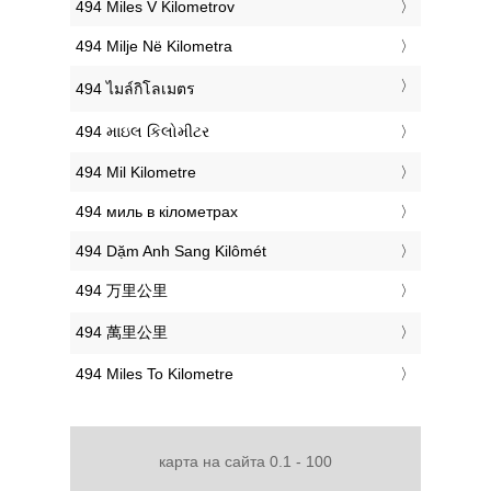
‎494 Miles V Kilometrov
‎494 Milje Në Kilometra
‎494 ไมล์กิโลเมตร
‎494 માઇલ કિલોમીટર
‎494 Mil Kilometre
‎494 миль в кілометрах
‎494 Dặm Anh Sang Kilômét
‎494 万里公里
‎494 萬里公里
‎494 Miles To Kilometre
карта на сайта 0.1 - 100