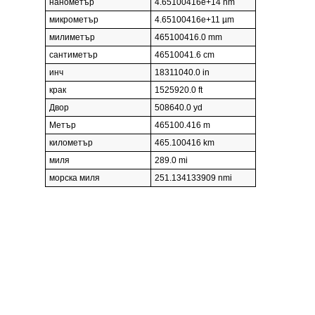
нанометър
4.65100416e+14 nm
микрометър
4.65100416e+11 µm
милиметър
465100416.0 mm
сантиметър
46510041.6 cm
инч
18311040.0 in
крак
1525920.0 ft
Двор
508640.0 yd
Метър
465100.416 m
километър
465.100416 km
миля
289.0 mi
морска миля
251.134133909 nmi