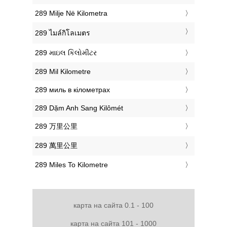
‎289 Milje Në Kilometra
‎289 ไมล์กิโลเมตร
‎289 માઇલ કિલોમીટર
‎289 Mil Kilometre
‎289 миль в кілометрах
‎289 Dặm Anh Sang Kilômét
‎289 万里公里
‎289 萬里公里
‎289 Miles To Kilometre
карта на сайта 0.1 - 100
карта на сайта 101 - 1000