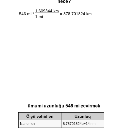
necə?
1.609344 km
546 mi *
= 878.701824 km
1 mi
ümumi uzunluğu 546 mi çevirmək
Ölçü vahidləri
Uzunluq
Nanometr
8.78701824e+14 nm