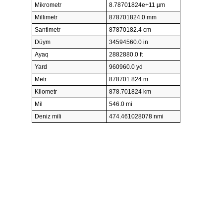
Mikrometr
8.78701824e+11 µm
Millimetr
878701824.0 mm
Santimetr
87870182.4 cm
Düym
34594560.0 in
Ayaq
2882880.0 ft
Yard
960960.0 yd
Metr
878701.824 m
Kilometr
878.701824 km
Mil
546.0 mi
Deniz mili
474.461028078 nmi